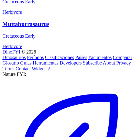
Cretaceous Early
Herbivore
Muttaburrasaurus
Cretaceous Early
Herbivore
DinoFYI
© 2026
Dinosaurios
Períodos
Clasificaciones
Países
Yacimientos
Comparar
Glosario
Guías
Herramientas
Developers
Subscribe
About
Privacy
Terms
Contact
Widget ↗
Nature FYI: