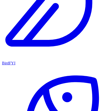
BirdFYI