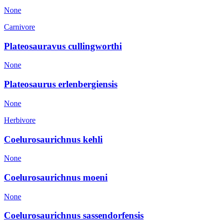
None
Carnivore
Plateosauravus cullingworthi
None
Plateosaurus erlenbergiensis
None
Herbivore
Coelurosaurichnus kehli
None
Coelurosaurichnus moeni
None
Coelurosaurichnus sassendorfensis