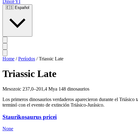
DinoFYI
🇪🇸
Español
Home
/
Períodos
/
Triassic Late
Triassic Late
Mesozoic
237,0–201,4 Mya
148 dinosaurios
Los primeros dinosaurios verdaderos aparecieron durante el Triásico 
terminó con el evento de extinción Triásico-Jurásico.
Staurikosaurus pricei
None