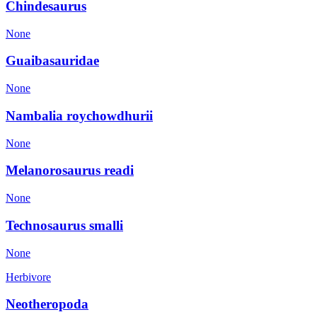
Chindesaurus
None
Guaibasauridae
None
Nambalia roychowdhurii
None
Melanorosaurus readi
None
Technosaurus smalli
None
Herbivore
Neotheropoda