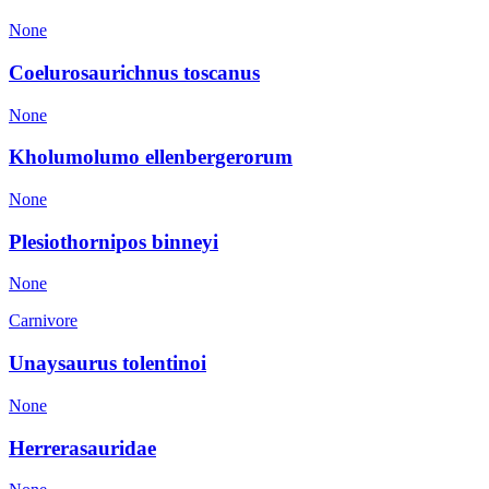
None
Coelurosaurichnus toscanus
None
Kholumolumo ellenbergerorum
None
Plesiothornipos binneyi
None
Carnivore
Unaysaurus tolentinoi
None
Herrerasauridae