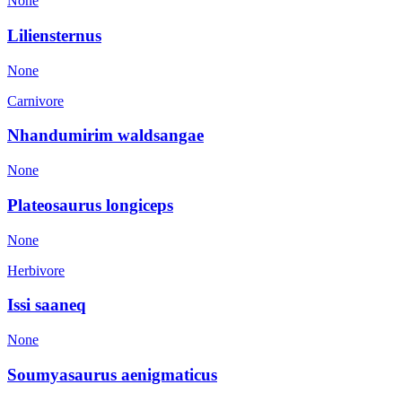
None
Liliensternus
None
Carnivore
Nhandumirim waldsangae
None
Plateosaurus longiceps
None
Herbivore
Issi saaneq
None
Soumyasaurus aenigmaticus