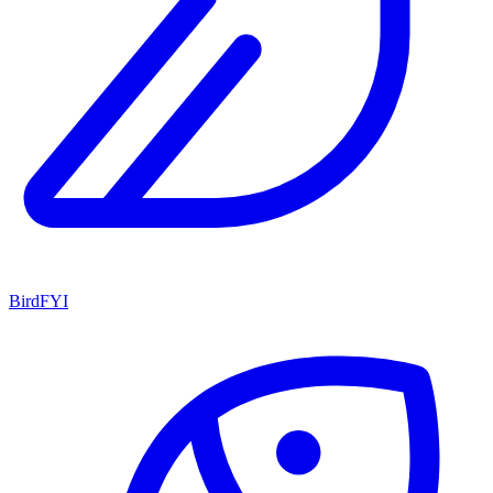
BirdFYI