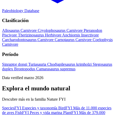
Paleobiology Database
Clasificación
Allosaurus
Carnivore
Cryolophosaurus
Carnivore
Pteranodon
Piscivore
Therizinosaurus
Herbivore
Anchiornis
Insectivore
Carcharodontosaurus
Carnivore
Carnotaurus
Carnivore
Coelophysis
Carnivore
Período
Sinraptor dongi
Turiasauria
Chodjapilesaurus krimholzi
Stegosaurus
duplex
Brontopodus
Camarasaurus supremus
Data verified marzo 2026
Explora el mundo natural
Descubre más en la familia Nature FYI
SpeciesFYI
Especies y taxonomía
BirdFYI
Más de 11.000 especies
de aves
FishFYI
Peces y vida marina
PlantFYI
Más de 379.000