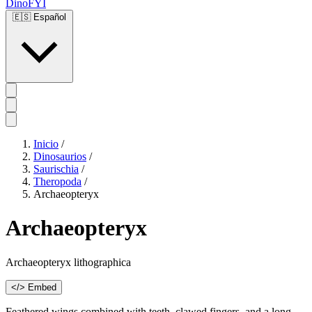
DinoFYI
🇪🇸
Español
Inicio
/
Dinosaurios
/
Saurischia
/
Theropoda
/
Archaeopteryx
Archaeopteryx
Archaeopteryx lithographica
</> Embed
Feathered wings combined with teeth, clawed fingers, and a long