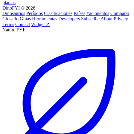
plantas
DinoFYI
© 2026
Dinosaurios
Períodos
Clasificaciones
Países
Yacimientos
Comparar
Glosario
Guías
Herramientas
Developers
Subscribe
About
Privacy
Terms
Contact
Widget ↗
Nature FYI: