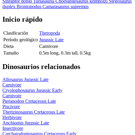
Sinraptor dongi
Turiasauria
Chodjapilesaurus krimholzi
Stegosaurus
duplex
Brontopodus
Camarasaurus supremus
Inicio rápido
Clasificación
Theropoda
Período geológico
Jurassic Late
Dieta
Carnivore
Tamaño
0.5m long, 0.3m tall, 0.5kg
Dinosaurios relacionados
Allosaurus
Jurassic Late
Carnivore
Cryolophosaurus
Jurassic Early
Carnivore
Pteranodon
Cretaceous Late
Piscivore
Therizinosaurus
Cretaceous Late
Herbivore
Anchiornis
Jurassic Late
Insectivore
Carcharodontosaurus
Cretaceous Early