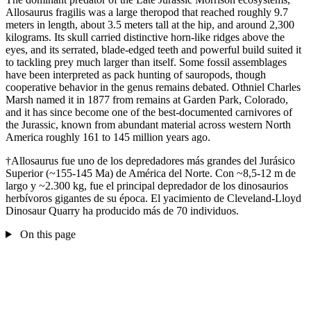
Allosaurus fragilis was a large theropod that reached roughly 9.7
meters in length, about 3.5 meters tall at the hip, and around 2,300
kilograms. Its skull carried distinctive horn-like ridges above the
eyes, and its serrated, blade-edged teeth and powerful build suited it
to tackling prey much larger than itself. Some fossil assemblages
have been interpreted as pack hunting of sauropods, though
cooperative behavior in the genus remains debated. Othniel Charles
Marsh named it in 1877 from remains at Garden Park, Colorado,
and it has since become one of the best-documented carnivores of
the Jurassic, known from abundant material across western North
America roughly 161 to 145 million years ago.
†Allosaurus fue uno de los depredadores más grandes del Jurásico
Superior (~155-145 Ma) de América del Norte. Con ~8,5-12 m de
largo y ~2.300 kg, fue el principal depredador de los dinosaurios
herbívoros gigantes de su época. El yacimiento de Cleveland-Lloyd
Dinosaur Quarry ha producido más de 70 individuos.
On this page