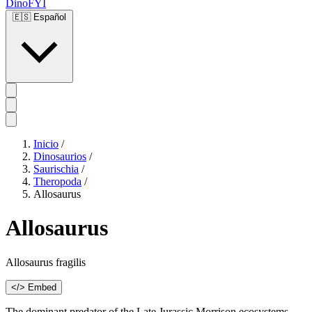
DinoFYI
🇪🇸
Español
Inicio
/
Dinosaurios
/
Saurischia
/
Theropoda
/
Allosaurus
Allosaurus
Allosaurus fragilis
</> Embed
The dominant predator of the Late Jurassic Morrison ecosystems,