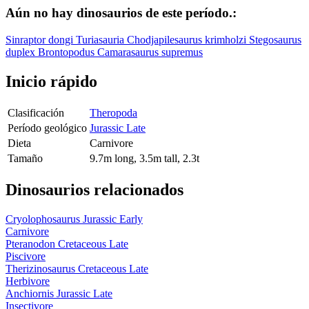
Aún no hay dinosaurios de este período.:
Sinraptor dongi
Turiasauria
Chodjapilesaurus krimholzi
Stegosaurus
duplex
Brontopodus
Camarasaurus supremus
Inicio rápido
Clasificación
Theropoda
Período geológico
Jurassic Late
Dieta
Carnivore
Tamaño
9.7m long, 3.5m tall, 2.3t
Dinosaurios relacionados
Cryolophosaurus
Jurassic Early
Carnivore
Pteranodon
Cretaceous Late
Piscivore
Therizinosaurus
Cretaceous Late
Herbivore
Anchiornis
Jurassic Late
Insectivore