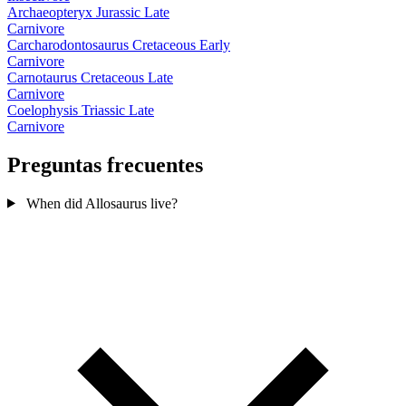
Archaeopteryx
Jurassic Late
Carnivore
Carcharodontosaurus
Cretaceous Early
Carnivore
Carnotaurus
Cretaceous Late
Carnivore
Coelophysis
Triassic Late
Carnivore
Preguntas frecuentes
When did Allosaurus live?