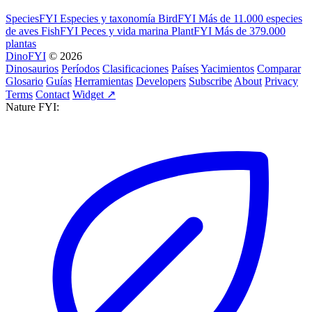
SpeciesFYI
Especies y taxonomía
BirdFYI
Más de 11.000 especies
de aves
FishFYI
Peces y vida marina
PlantFYI
Más de 379.000
plantas
DinoFYI
© 2026
Dinosaurios
Períodos
Clasificaciones
Países
Yacimientos
Comparar
Glosario
Guías
Herramientas
Developers
Subscribe
About
Privacy
Terms
Contact
Widget ↗
Nature FYI: