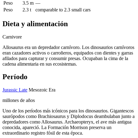
Peso
3.5 m
—
Peso
2.3 t
comparable to 2.3 small cars
Dieta y alimentación
Carnivore
Allosaurus era un depredador carnívoro. Los dinosaurios carnívoros
eran cazadores activos o carroñeros, equipados con dientes y garras
afilados para capturar y consumir presas. Ocupaban la cima de la
cadena alimentaria en sus ecosistemas.
Período
Jurassic Late
Mesozoic Era
millones de años
Uno de los períodos más icónicos para los dinosaurios. Gigantescos
saurópodos como Brachiosaurus y Diplodocus deambulaban junto a
depredadores como Allosaurus. Archaeopteryx, el ave más antigua
conocida, apareció. La Formación Morrison preserva un
extraordinario registro fósil de esta época.