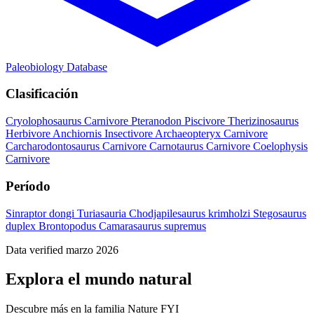
Paleobiology Database
Clasificación
Cryolophosaurus
Carnivore
Pteranodon
Piscivore
Therizinosaurus
Herbivore
Anchiornis
Insectivore
Archaeopteryx
Carnivore
Carcharodontosaurus
Carnivore
Carnotaurus
Carnivore
Coelophysis
Carnivore
Período
Sinraptor dongi
Turiasauria
Chodjapilesaurus krimholzi
Stegosaurus
duplex
Brontopodus
Camarasaurus supremus
Data verified marzo 2026
Explora el mundo natural
Descubre más en la familia Nature FYI