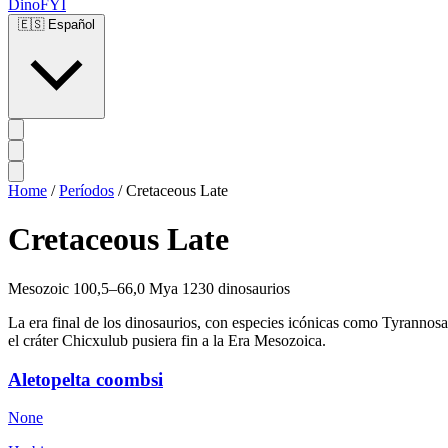
DinoFYI
🇪🇸
Español
Home
/
Períodos
/
Cretaceous Late
Cretaceous Late
Mesozoic
100,5–66,0 Mya
1230 dinosaurios
La era final de los dinosaurios, con especies icónicas como Tyrannosa
el cráter Chicxulub pusiera fin a la Era Mesozoica.
Aletopelta coombsi
None