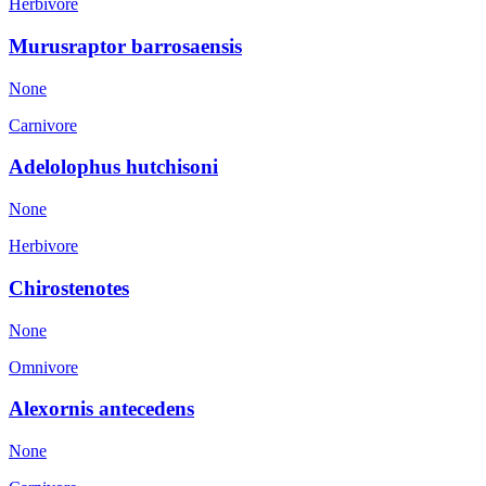
Herbivore
Murusraptor barrosaensis
None
Carnivore
Adelolophus hutchisoni
None
Herbivore
Chirostenotes
None
Omnivore
Alexornis antecedens
None