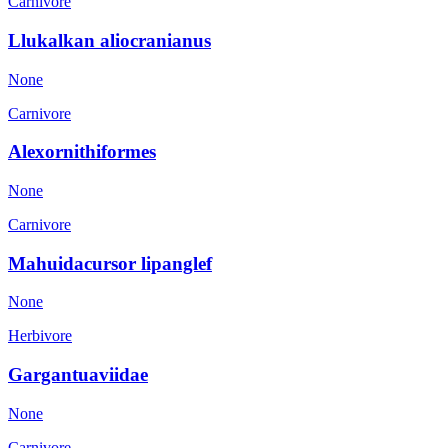
Carnivore
Llukalkan aliocranianus
None
Carnivore
Alexornithiformes
None
Carnivore
Mahuidacursor lipanglef
None
Herbivore
Gargantuaviidae
None
Carnivore