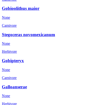
Gobioolithus maior
None
Carnivore
Stegoceras novomexicanum
None
Herbivore
Gobipteryx
None
Carnivore
Galloanserae
None
Herbivore