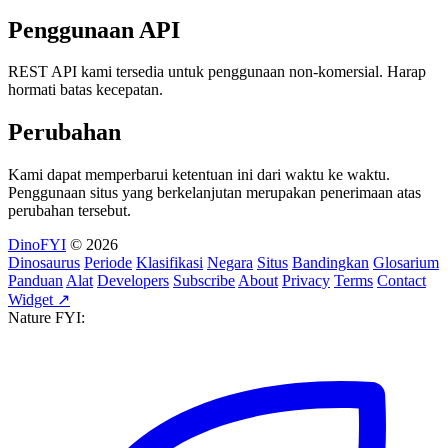
Penggunaan API
REST API kami tersedia untuk penggunaan non-komersial. Harap
hormati batas kecepatan.
Perubahan
Kami dapat memperbarui ketentuan ini dari waktu ke waktu.
Penggunaan situs yang berkelanjutan merupakan penerimaan atas
perubahan tersebut.
DinoFYI
© 2026
Dinosaurus
Periode
Klasifikasi
Negara
Situs
Bandingkan
Glosarium
Panduan
Alat
Developers
Subscribe
About
Privacy
Terms
Contact
Widget ↗
Nature FYI: