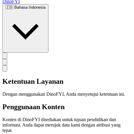
DinoFYI
🇮🇩
Bahasa Indonesia
Ketentuan Layanan
Dengan menggunakan DinoFYI, Anda menyetujui ketentuan ini.
Penggunaan Konten
Konten di DinoFYI disediakan untuk tujuan pendidikan dan
informasi. Anda dapat merujuk data kami dengan atribusi yang
tepat.