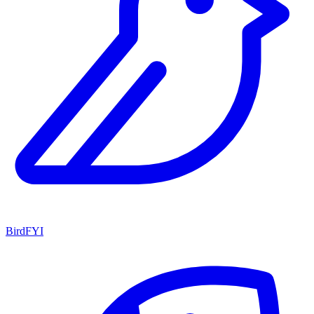
BirdFYI