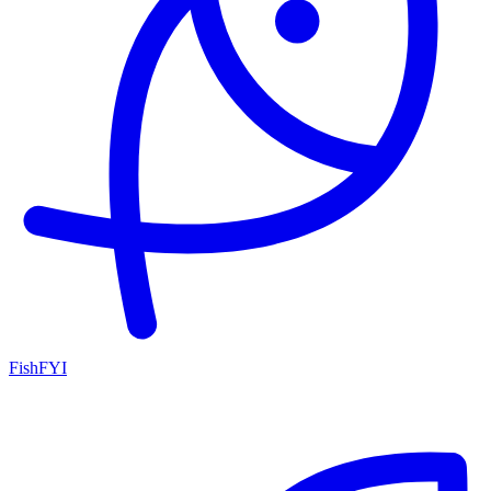
FishFYI