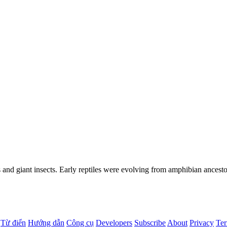
and giant insects. Early reptiles were evolving from amphibian ancesto
Từ điển
Hướng dẫn
Công cụ
Developers
Subscribe
About
Privacy
Te