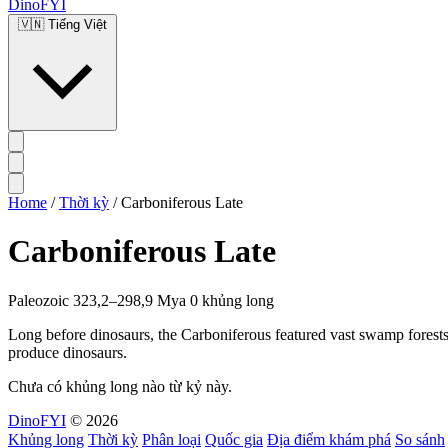
DinoFYI
🇻🇳
Tiếng Việt
Home
/
Thời kỳ
/
Carboniferous Late
Carboniferous Late
Paleozoic
323,2–298,9 Mya
0 khủng long
Long before dinosaurs, the Carboniferous featured vast swamp forests 
produce dinosaurs.
Chưa có khủng long nào từ kỷ này.
DinoFYI
© 2026
Khủng long
Thời kỳ
Phân loại
Quốc gia
Địa điểm khám phá
So sánh