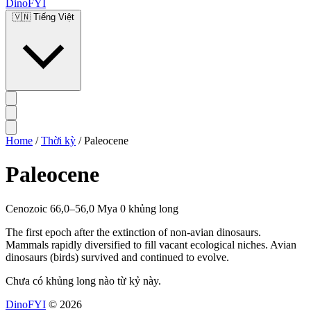
DinoFYI
🇻🇳
Tiếng Việt
Home
/
Thời kỳ
/
Paleocene
Paleocene
Cenozoic
66,0–56,0 Mya
0 khủng long
The first epoch after the extinction of non-avian dinosaurs.
Mammals rapidly diversified to fill vacant ecological niches. Avian
dinosaurs (birds) survived and continued to evolve.
Chưa có khủng long nào từ kỷ này.
DinoFYI
© 2026