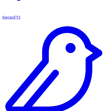
SpeciesFYI