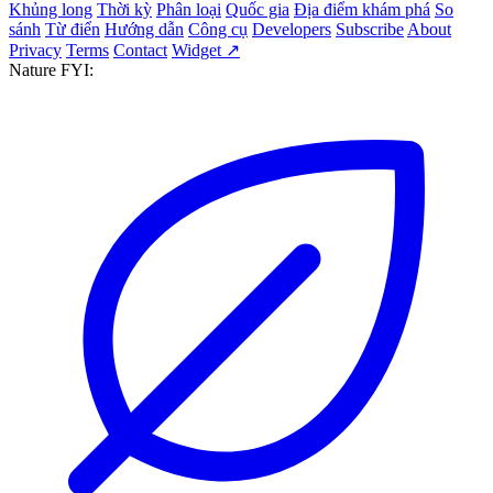
Khủng long
Thời kỳ
Phân loại
Quốc gia
Địa điểm khám phá
So
sánh
Từ điển
Hướng dẫn
Công cụ
Developers
Subscribe
About
Privacy
Terms
Contact
Widget ↗
Nature FYI: