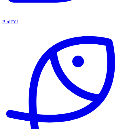
BirdFYI