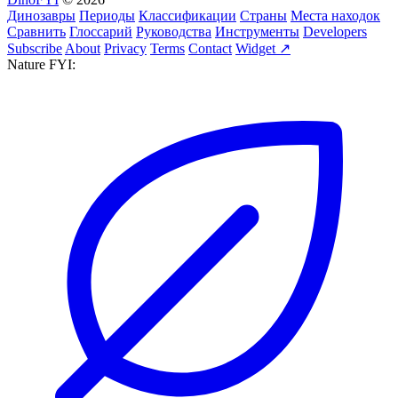
Динозавры
Периоды
Классификации
Страны
Места находок
Сравнить
Глоссарий
Руководства
Инструменты
Developers
Subscribe
About
Privacy
Terms
Contact
Widget ↗
Nature FYI: