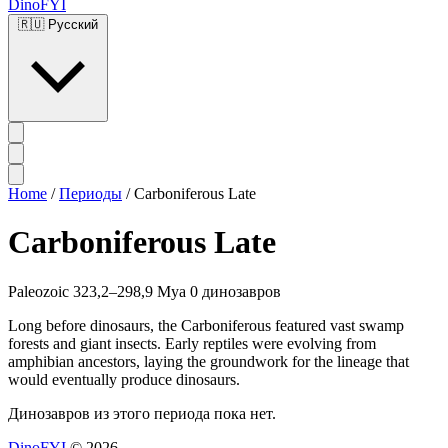
DinoFYI
🇷🇺
Русский
Home
/
Периоды
/
Carboniferous Late
Carboniferous Late
Paleozoic
323,2–298,9 Mya
0 динозавров
Long before dinosaurs, the Carboniferous featured vast swamp
forests and giant insects. Early reptiles were evolving from
amphibian ancestors, laying the groundwork for the lineage that
would eventually produce dinosaurs.
Динозавров из этого периода пока нет.
DinoFYI
© 2026