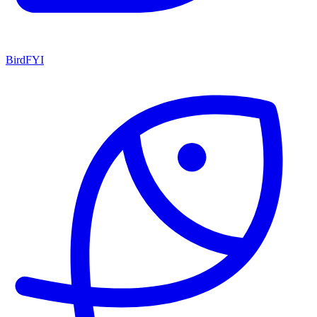
BirdFYI