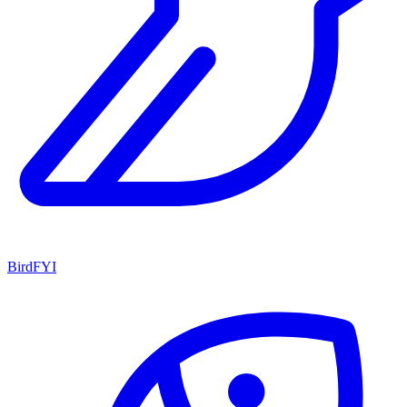
BirdFYI