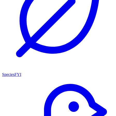
SpeciesFYI