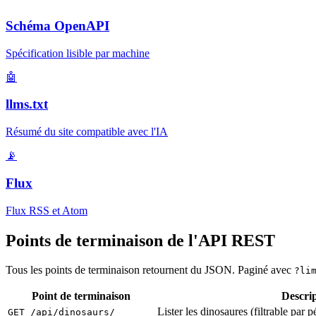
Schéma OpenAPI
Spécification lisible par machine
🤖
llms.txt
Résumé du site compatible avec l'IA
📡
Flux
Flux RSS et Atom
Points de terminaison de l'API REST
Tous les points de terminaison retournent du JSON. Paginé avec
?li
Point de terminaison
Descri
Lister les dinosaures (filtrable par 
GET /api/dinosaurs/