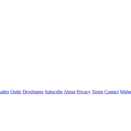
uides
Outils
Developers
Subscribe
About
Privacy
Terms
Contact
Widg