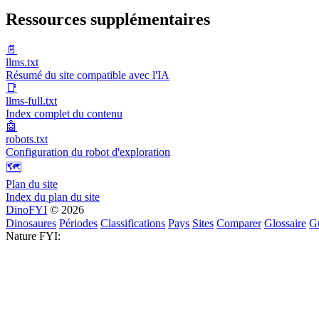
Ressources supplémentaires
📄
llms.txt
Résumé du site compatible avec l'IA
📑
llms-full.txt
Index complet du contenu
🤖
robots.txt
Configuration du robot d'exploration
🗺️
Plan du site
Index du plan du site
DinoFYI
© 2026
Dinosaures
Périodes
Classifications
Pays
Sites
Comparer
Glossaire
G
Nature FYI: