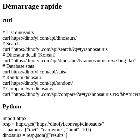
Démarrage rapide
curl
# List dinosaurs
curl https://dinofyi.com/api/dinosaurs/
# Search
curl "https://dinofyi.com/api/search/?q=tyrannosaurus"
# Dinosaur detail (Korean)
curl "https://dinofyi.com/api/dinosaurs/tyrannosaurus-rex/?lang=ko"
# Database stats
curl https://dinofyi.com/api/stats/
# Random dinosaur
curl https://dinofyi.com/api/random/
# Compare two dinosaurs
curl "https://dinofyi.com/api/compare/?a=tyrannosaurus-rex&b=tricer
Python
import
httpx
resp = httpx.get(
"https://dinofyi.com/api/dinosaurs/"
,
params={
"diet"
:
"carnivore"
,
"limit"
:
10
})
dinosaurs = resp.json()[
"results"
]