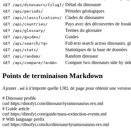
Détail du dinosaure
GET /api/dinosaurs/{slug}/
Périodes géologiques
GET /api/periods/
Clades de dinosaures
GET /api/classifications/
Pays avec des découvertes de fossil
GET /api/countries/
Termes du glossaire
GET /api/glossary/
Guides
GET /api/guides/
Full-text search across dinosaurs, g
GET /api/search/?q=
Statistiques de la base de données
GET /api/stats/
Random dinosaur
GET /api/random/
Compare two dinosaurs side by sid
GET /api/compare/?a=&b=
Points de terminaison Markdown
Ajouter
à n'importe quelle URL de page pour obtenir une version
.md
# Dinosaur profile
curl https://dinofyi.com/dinosaur/tyrannosaurus-rex
.md
# Guide article
curl https://dinofyi.com/guide/mass-extinction-events
.md
# With language prefix
curl https://dinofyi.com/ko/dinosaur/tyrannosaurus-rex
.md