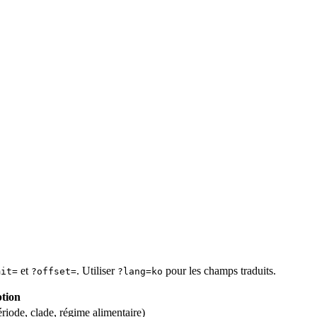
et
. Utiliser
pour les champs traduits.
mit=
?offset=
?lang=ko
ption
période, clade, régime alimentaire)