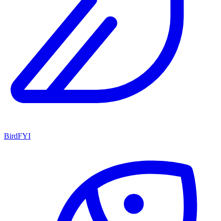
BirdFYI