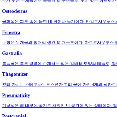
두개 볏은 두개골에서 돌출된 뼈 구조물로, 볏이 있는 하드로사
Osteoderms
골피목은 피부 속에 묻힌 뼈 판이나 돌기이다. 안킬로사우루스
Fenestra
두창은 두개골의 창처럼 생긴 뼈 개구부이다. 아르코사우루스류는
Gastralia
복늑골은 복부 영역에 존재하는 작은 갈비뼈 모양의 뼈들로, 척
Thagomizer
꼬리 가시는 스테고사우루스류가 꼬리 끝에 가진 4개의 날카로운
Pneumaticity
기낭성은 뼈 내부에 공기로 채워진 빈 공간이 있는 상태이다. 척
Postcranial