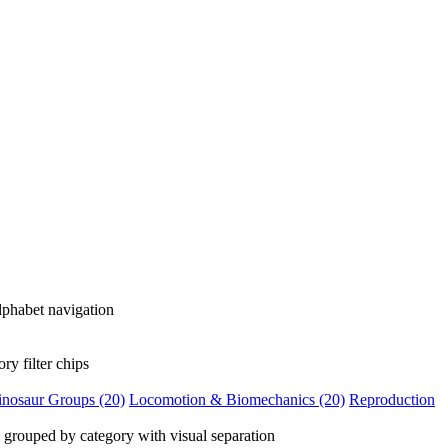
t navigation
lter chips
inosaur Groups
(20)
Locomotion & Biomechanics
(20)
Reproduction
category with visual separation