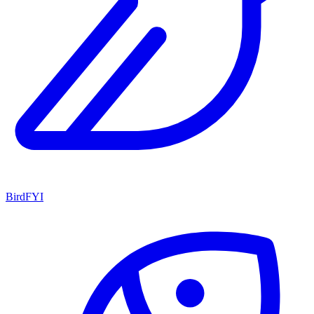
BirdFYI