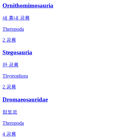
Ornithomimosauria
새 흉내 공룡
Theropoda
2 공룡
Stegosauria
판 공룡
Thyreophora
2 공룡
Dromaeosauridae
랍토르
Theropoda
4 공룡