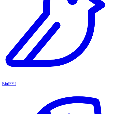
BirdFYI