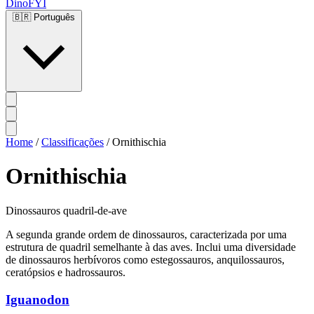
DinoFYI
🇧🇷
Português
Home
/
Classificações
/
Ornithischia
Ornithischia
Dinossauros quadril-de-ave
A segunda grande ordem de dinossauros, caracterizada por uma
estrutura de quadril semelhante à das aves. Inclui uma diversidade
de dinossauros herbívoros como estegossauros, anquilossauros,
ceratópsios e hadrossauros.
Iguanodon