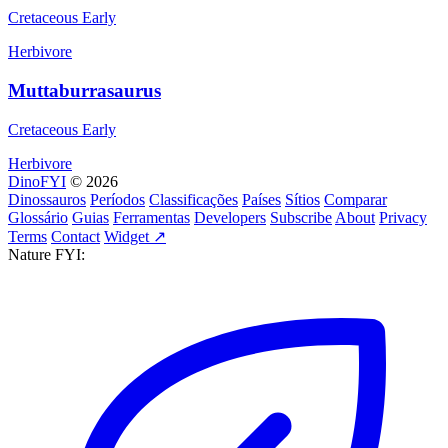
Cretaceous Early
Herbivore
Muttaburrasaurus
Cretaceous Early
Herbivore
DinoFYI
© 2026
Dinossauros
Períodos
Classificações
Países
Sítios
Comparar
Glossário
Guias
Ferramentas
Developers
Subscribe
About
Privacy
Terms
Contact
Widget ↗
Nature FYI: