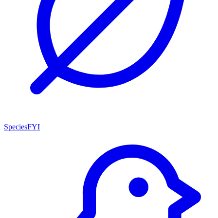
SpeciesFYI