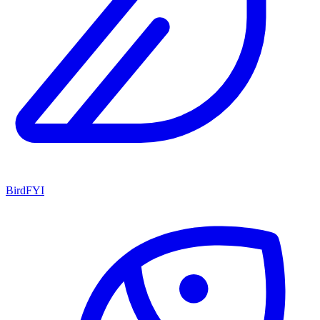
BirdFYI