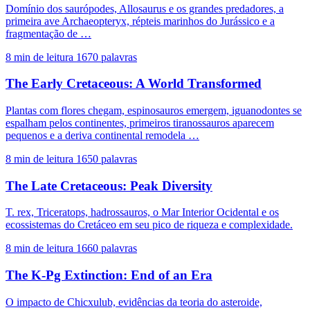
Domínio dos saurópodes, Allosaurus e os grandes predadores, a
primeira ave Archaeopteryx, répteis marinhos do Jurássico e a
fragmentação de …
8 min de leitura
1670 palavras
The Early Cretaceous: A World Transformed
Plantas com flores chegam, espinosauros emergem, iguanodontes se
espalham pelos continentes, primeiros tiranossauros aparecem
pequenos e a deriva continental remodela …
8 min de leitura
1650 palavras
The Late Cretaceous: Peak Diversity
T. rex, Triceratops, hadrossauros, o Mar Interior Ocidental e os
ecossistemas do Cretáceo em seu pico de riqueza e complexidade.
8 min de leitura
1660 palavras
The K-Pg Extinction: End of an Era
O impacto de Chicxulub, evidências da teoria do asteroide,