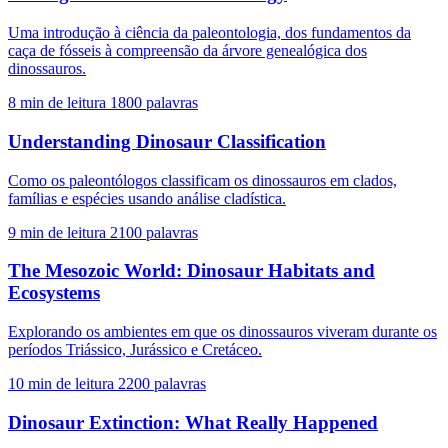
Uma introdução à ciência da paleontologia, dos fundamentos da
caça de fósseis à compreensão da árvore genealógica dos
dinossauros.
8 min de leitura
1800 palavras
Understanding Dinosaur Classification
Como os paleontólogos classificam os dinossauros em clados,
famílias e espécies usando análise cladística.
9 min de leitura
2100 palavras
The Mesozoic World: Dinosaur Habitats and
Ecosystems
Explorando os ambientes em que os dinossauros viveram durante os
períodos Triássico, Jurássico e Cretáceo.
10 min de leitura
2200 palavras
Dinosaur Extinction: What Really Happened