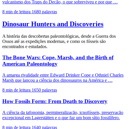
vulcanismo dos Traps do Decão, o que sobreviveu e por que …
8 min de leitura
1680 palavras
Dinosaur Hunters and Discoveries
A história das descobertas paleontológicas, desde a Guerra dos
Ossos até as expedições modernas, e como os fósseis são
encontrados e estudados.
The Bone Wars: Cope, Marsh, and the Birth of
American Paleontology
A amarga rivalidade entre Edward Drinker Cope e Othniel Charles
Marsh que lançou a ciência dos dinossauros na América e …
8 min de leitura
1650 palavras
How Fossils Form: From Death to Discovery
A ciência da tafonomia, permineralização, icnofósseis, preservação
excepcional em Lagerstätten e o que faz um bom sítio fossilífero.
8 min de leitura
1640 palavras