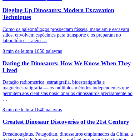
Digging Up Dinosaurs: Modern Excavation
Techniques
Como os paleontólogos prospectam fósseis, mapeiam e escavam
sítios, envolvem espécimes para transporte e os preparam no
laboratório — além …
8 min de leitura
1650 palavras
Dating the Dinosaurs: How We Know When They
Lived
Datação radiométrica, estratigrafia, bioestratigrafia e
magnetoestratigrafia — os múltiplos métodos independentes que
permitem aos cientistas posicionar os dinossauros precisamente no
…
8 min de leitura
1640 palavras
Greatest Dinosaur Discoveries of the 21st Century
Dreadnoughtus, Patagotitan, dinossauros emplumados da China, a
redescoberta do Spinosaurus e a notável preservação de tecidos