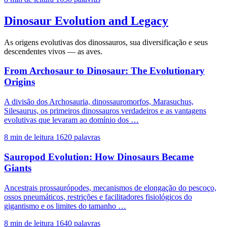
Dinosaur Evolution and Legacy
As origens evolutivas dos dinossauros, sua diversificação e seus
descendentes vivos — as aves.
From Archosaur to Dinosaur: The Evolutionary
Origins
A divisão dos Archosauria, dinossauromorfos, Marasuchus,
Silesaurus, os primeiros dinossauros verdadeiros e as vantagens
evolutivas que levaram ao domínio dos …
8 min de leitura
1620 palavras
Sauropod Evolution: How Dinosaurs Became
Giants
Ancestrais prossaurópodes, mecanismos de elongação do pescoço,
ossos pneumáticos, restrições e facilitadores fisiológicos do
gigantismo e os limites do tamanho …
8 min de leitura
1640 palavras