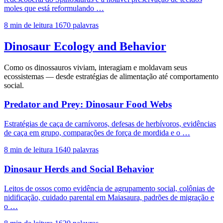
moles que está reformulando …
8 min de leitura
1670 palavras
Dinosaur Ecology and Behavior
Como os dinossauros viviam, interagiam e moldavam seus
ecossistemas — desde estratégias de alimentação até comportamento
social.
Predator and Prey: Dinosaur Food Webs
Estratégias de caça de carnívoros, defesas de herbívoros, evidências
de caça em grupo, comparações de força de mordida e o …
8 min de leitura
1640 palavras
Dinosaur Herds and Social Behavior
Leitos de ossos como evidência de agrupamento social, colônias de
nidificação, cuidado parental em Maiasaura, padrões de migração e
o …