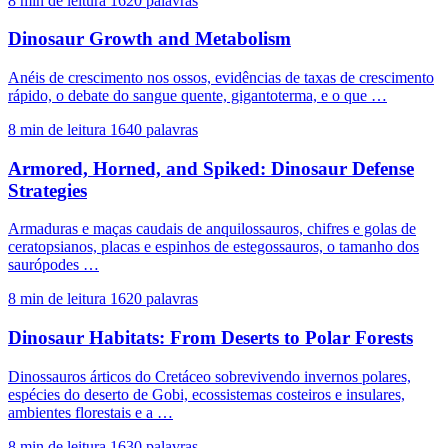
8 min de leitura
1620 palavras
Dinosaur Growth and Metabolism
Anéis de crescimento nos ossos, evidências de taxas de crescimento
rápido, o debate do sangue quente, gigantoterma, e o que …
8 min de leitura
1640 palavras
Armored, Horned, and Spiked: Dinosaur Defense
Strategies
Armaduras e maças caudais de anquilossauros, chifres e golas de
ceratopsianos, placas e espinhos de estegossauros, o tamanho dos
saurópodes …
8 min de leitura
1620 palavras
Dinosaur Habitats: From Deserts to Polar Forests
Dinossauros árticos do Cretáceo sobrevivendo invernos polares,
espécies do deserto de Gobi, ecossistemas costeiros e insulares,
ambientes florestais e a …
8 min de leitura
1630 palavras