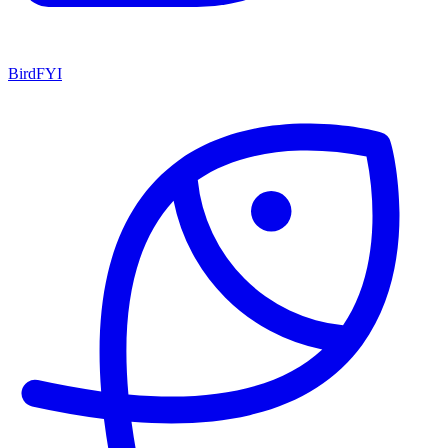
BirdFYI