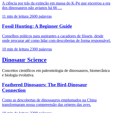
A ciência por trás da extinção em massa do K-Pg que encerrou a era
dos dinossauros não avianos há 66 …
11 min de leitura
2600 palavras
Fossil Hunting: A Beginner Guide
Conselhos práticos para aspirantes a caçadores de fósseis, desde
onde procurar até como lidar com descobertas de forma responsável.
10 min de leitura
2300 palavras
Dinosaur Science
Conceitos científicos em paleontologia de dinossauros, biomecânica
e biologia evolutiva.
Feathered Dinosaurs: The Bird-Dinosaur
Connection
Como as descobertas de dinossauros emplumados na China
transformaram nossa compreensão das origens das aves.