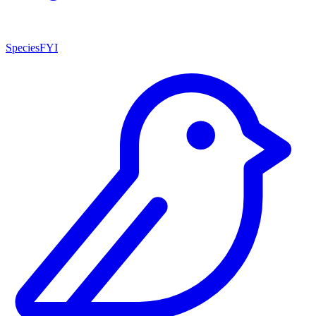
SpeciesFYI