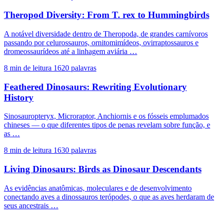
Theropod Diversity: From T. rex to Hummingbirds
A notável diversidade dentro de Theropoda, de grandes carnívoros
passando por celurossauros, ornitomimídeos, ovirraptossauros e
dromeossaurídeos até a linhagem aviária …
8 min de leitura
1620 palavras
Feathered Dinosaurs: Rewriting Evolutionary
History
Sinosauropteryx, Microraptor, Anchiornis e os fósseis emplumados
chineses — o que diferentes tipos de penas revelam sobre função, e
as …
8 min de leitura
1630 palavras
Living Dinosaurs: Birds as Dinosaur Descendants
As evidências anatômicas, moleculares e de desenvolvimento
conectando aves a dinossauros terópodes, o que as aves herdaram de
seus ancestrais …