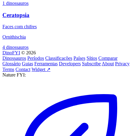
1 dinossauros
Ceratopsia
Faces com chifres
Ornithischia
4 dinossauros
DinoFYI
© 2026
Dinossauros
Períodos
Classificações
Países
Sítios
Comparar
Glossário
Guias
Ferramentas
Developers
Subscribe
About
Privacy
Terms
Contact
Widget ↗
Nature FYI: