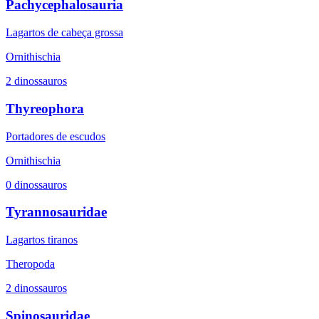
Pachycephalosauria
Lagartos de cabeça grossa
Ornithischia
2 dinossauros
Thyreophora
Portadores de escudos
Ornithischia
0 dinossauros
Tyrannosauridae
Lagartos tiranos
Theropoda
2 dinossauros
Spinosauridae