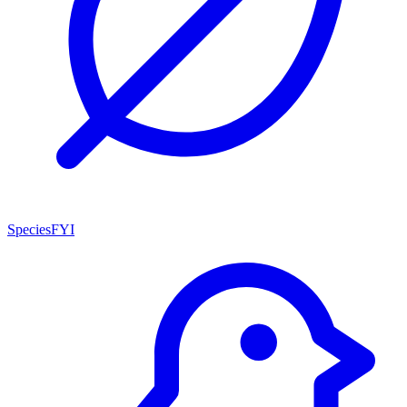
SpeciesFYI