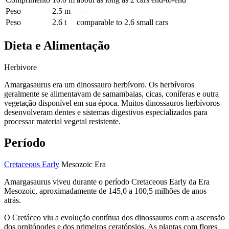
Peso
2.5 m
—
Peso
2.6 t
comparable to 2.6 small cars
Dieta e Alimentação
Herbivore
Amargasaurus era um dinossauro herbívoro. Os herbívoros
geralmente se alimentavam de samambaias, cicas, coníferas e outra
vegetação disponível em sua época. Muitos dinossauros herbívoros
desenvolveram dentes e sistemas digestivos especializados para
processar material vegetal resistente.
Período
Cretaceous Early
Mesozoic Era
Amargasaurus viveu durante o período Cretaceous Early da Era
Mesozoic, aproximadamente de 145,0 a 100,5 milhões de anos
atrás.
O Cretáceo viu a evolução contínua dos dinossauros com a ascensão
dos ornitópodes e dos primeiros ceratópsios. As plantas com flores