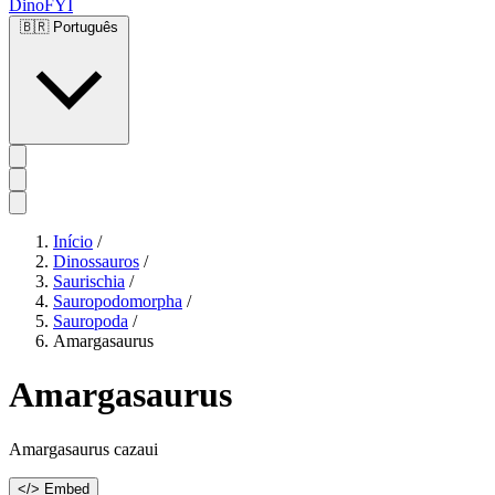
DinoFYI
🇧🇷
Português
Início
/
Dinossauros
/
Saurischia
/
Sauropodomorpha
/
Sauropoda
/
Amargasaurus
Amargasaurus
Amargasaurus cazaui
</> Embed