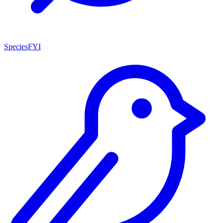
SpeciesFYI