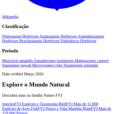
Wikipedia
Classificação
Nigersaurus
Herbivore
Apatosaurus
Herbivore
Argentinosaurus
Herbivore
Brachiosaurus
Herbivore
Diplodocus
Herbivore
Período
Musivavis amabilis
Aquatilavipes izumiensis
Magnoavipes caneeri
Siamraptor suwati
Microvenator celer
Jixiangornis orientalis
Data verified Março 2026
Explore o Mundo Natural
Descubra mais na família Nature FYI
SpeciesFYI
Espécies e Taxonomia
BirdFYI
Mais de 11.000
Espécies de Aves
FishFYI
Peixes e Vida Marinha
PlantFYI
Mais de
379.000 Plantas