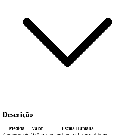
Descrição
Medida
Valor
Escala Humana
Comprimento
10.0 m
about as long as 2 cars end-to-end