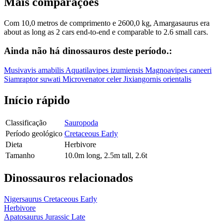
Mais comparações
Com 10,0 metros de comprimento e 2600,0 kg, Amargasaurus era
about as long as 2 cars end-to-end e comparable to 2.6 small cars.
Ainda não há dinossauros deste período.:
Musivavis amabilis
Aquatilavipes izumiensis
Magnoavipes caneeri
Siamraptor suwati
Microvenator celer
Jixiangornis orientalis
Início rápido
Classificação
Sauropoda
Período geológico
Cretaceous Early
Dieta
Herbivore
Tamanho
10.0m long, 2.5m tall, 2.6t
Dinossauros relacionados
Nigersaurus
Cretaceous Early
Herbivore
Apatosaurus
Jurassic Late