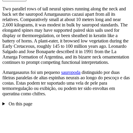
Two parallel rows of tall neural spines running along the neck and
back set the sauropod Amargasaurus cazaui apart from all its
relatives. Comparatively small at about 10 meters long and near
2,600 kilograms, it was modest in bulk by sauropod standards. The
elongated spines may have supported paired skin sails used for
display or thermoregulation, or been sheathed in keratin like a
battery of horns. A plant-eater, it browsed low vegetation during the
Early Cretaceous, roughly 145 to 100 million years ago. Leonardo
Salgado and Jose Bonaparte described it in 1991 from the La
Amarga Formation of Argentina, and its bizarre neck ornamentation
continues to prompt competing functional interpretations.
Amargasaurus foi um pequeno
sauropoda
distinguido por duas
fileiras paralelas de altas espinhas neurais ao longo do pescoço e das
costas. Estas podem ter suportado uma vela de pele para
termorregulação ou exibição, ou podem ter sido envoltas em
queratina como chifres.
On this page