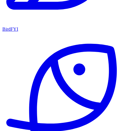
BirdFYI