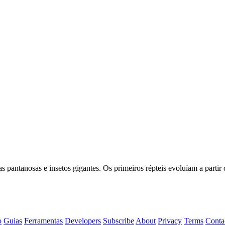
s pantanosas e insetos gigantes. Os primeiros répteis evoluíam a partir
o
Guias
Ferramentas
Developers
Subscribe
About
Privacy
Terms
Conta