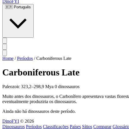
DinoFYI
🇧🇷
Português
Home
/
Períodos
/
Carboniferous Late
Carboniferous Late
Paleozoic
323,2–298,9 Mya
0 dinossauros
Muito antes dos dinossauros, o Carbonífero apresentava vastas floresta
eventualmente produziria os dinossauros.
Ainda não há dinossauros deste período.
DinoFYI
© 2026
Dinossauros
Períodos
Classificações
Países
Sítios
Comparar
Glossári