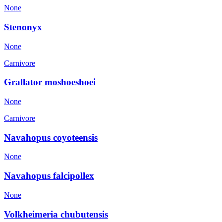
None
Stenonyx
None
Carnivore
Grallator moshoeshoei
None
Carnivore
Navahopus coyoteensis
None
Navahopus falcipollex
None
Volkheimeria chubutensis