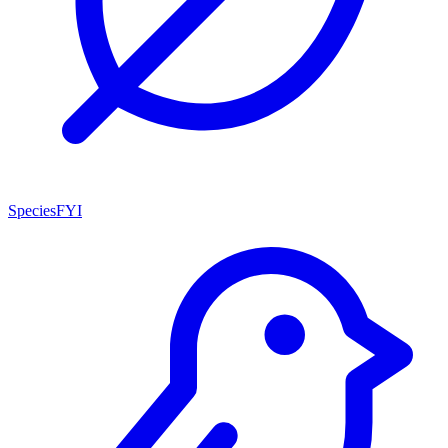
SpeciesFYI