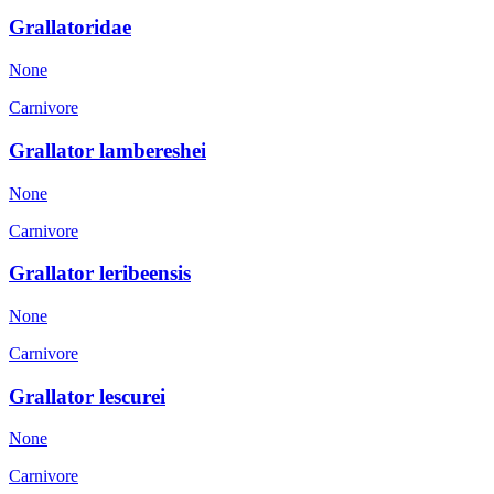
Grallatoridae
None
Carnivore
Grallator lambereshei
None
Carnivore
Grallator leribeensis
None
Carnivore
Grallator lescurei
None
Carnivore