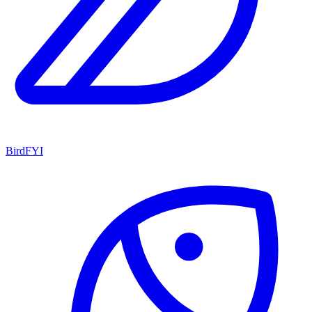
BirdFYI