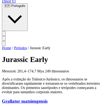
DinoFYI
🇧🇷
Português
Home
/
Períodos
/
Jurassic Early
Jurassic Early
Mesozoic
201,4–174,7 Mya
249 dinossauros
Após a extinção do Triássico-Jurássico, os dinossauros se
diversificaram rapidamente e tornaram-se os vertebrados terrestres
dominantes. Os primeiros saurópodes e terópodes começaram a
evoluir para tamanhos corporais maiores.
Grallator matsiengensis