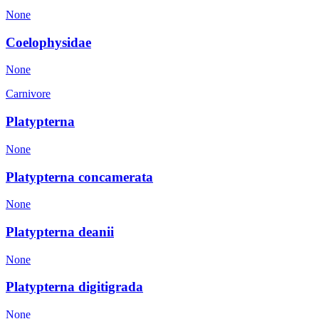
None
Coelophysidae
None
Carnivore
Platypterna
None
Platypterna concamerata
None
Platypterna deanii
None
Platypterna digitigrada
None