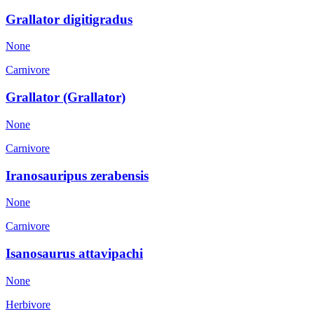
Grallator digitigradus
None
Carnivore
Grallator (Grallator)
None
Carnivore
Iranosauripus zerabensis
None
Carnivore
Isanosaurus attavipachi
None
Herbivore