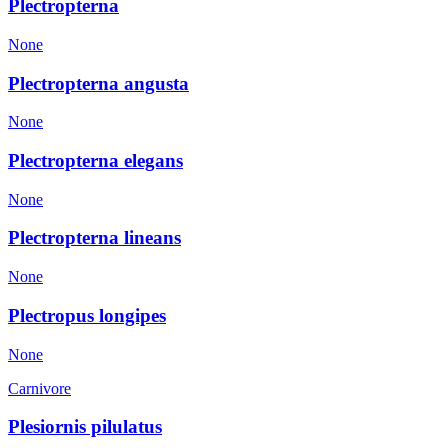
Plectropterna
None
Plectropterna angusta
None
Plectropterna elegans
None
Plectropterna lineans
None
Plectropus longipes
None
Carnivore
Plesiornis pilulatus