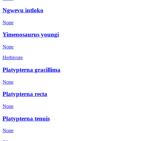
Ngwevu intloko
None
Yimenosaurus youngi
None
Herbivore
Platypterna gracillima
None
Platypterna recta
None
Platypterna tenuis
None