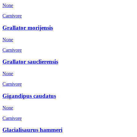
None
Carnivore
Grallator morijensis
None
Carnivore
Grallator sauclierensis
None
Carnivore
Gigandipus caudatus
None
Carnivore
Glacialisaurus hammeri