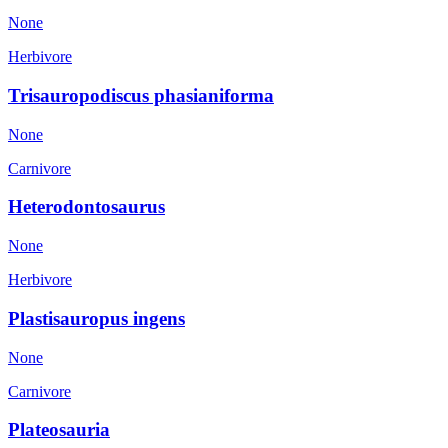
None
Herbivore
Trisauropodiscus phasianiforma
None
Carnivore
Heterodontosaurus
None
Herbivore
Plastisauropus ingens
None
Carnivore
Plateosauria