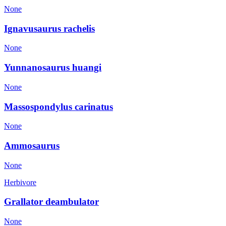
None
Ignavusaurus rachelis
None
Yunnanosaurus huangi
None
Massospondylus carinatus
None
Ammosaurus
None
Herbivore
Grallator deambulator
None