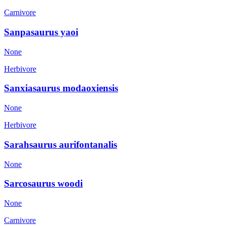
Carnivore
Sanpasaurus yaoi
None
Herbivore
Sanxiasaurus modaoxiensis
None
Herbivore
Sarahsaurus aurifontanalis
None
Sarcosaurus woodi
None
Carnivore