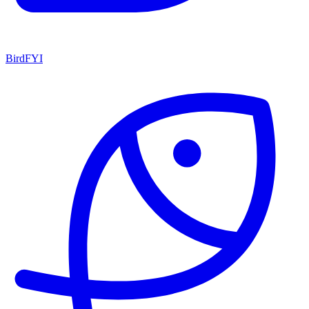
BirdFYI