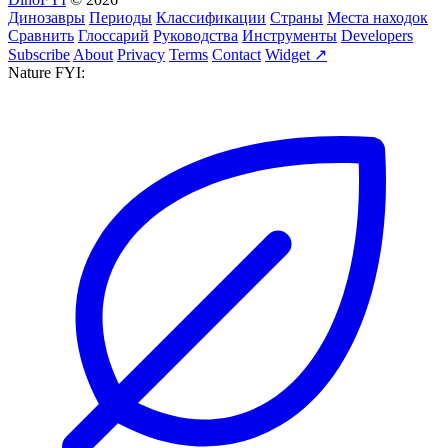
Динозавры
Периоды
Классификации
Страны
Места находок
Сравнить
Глоссарий
Руководства
Инструменты
Developers
Subscribe
About
Privacy
Terms
Contact
Widget ↗
Nature FYI: