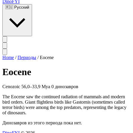
DinoFYI
🇷🇺
Русский
Home
/
Периоды
/
Eocene
Eocene
Cenozoic
56,0–33,9 Mya
0 динозавров
The Eocene saw the continued radiation of mammals and modern
bird orders. Giant flightless birds like Gastornis (sometimes called
terror birds) were among the top predators, representing the legacy
of dinosaurs.
Динозавров из этого периода пока нет.
DinoFYI
© 2026