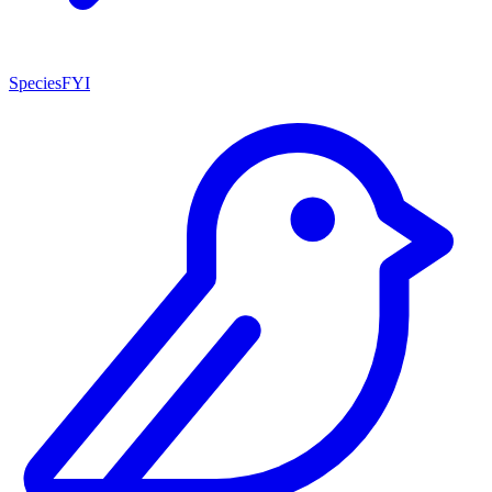
SpeciesFYI