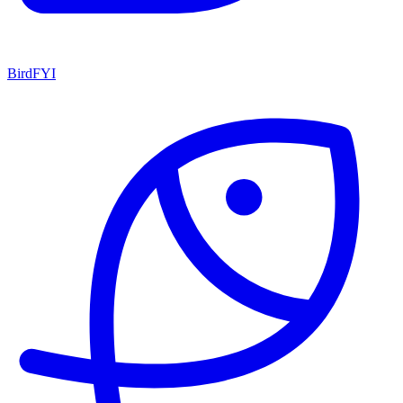
BirdFYI