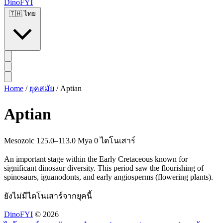
DinoFYI
🇹🇭
ไทย
Home
/
ยุคสมัย
/
Aptian
Aptian
Mesozoic
125.0–113.0 Mya
0 ไดโนเสาร์
An important stage within the Early Cretaceous known for
significant dinosaur diversity. This period saw the flourishing of
spinosaurs, iguanodonts, and early angiosperms (flowering plants).
ยังไม่มีไดโนเสาร์จากยุคนี้
DinoFYI
© 2026