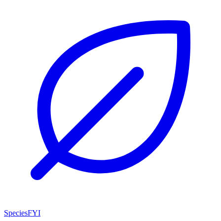
SpeciesFYI