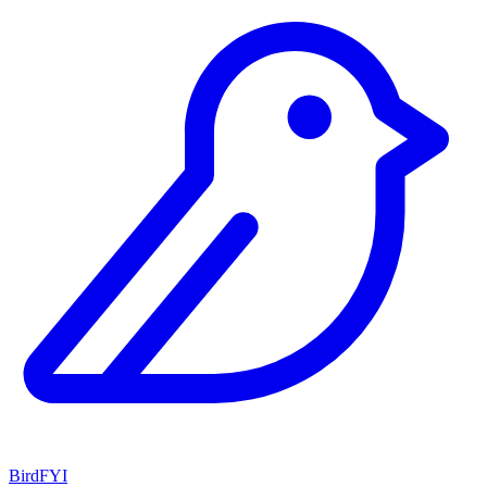
BirdFYI