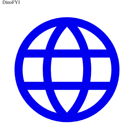
DinoFYI