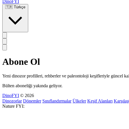
DinoFYI
🇹🇷
Türkçe
Abone Ol
Yeni dinozor profilleri, rehberler ve paleontoloji keşifleriyle güncel ka
Bülten aboneliği yakında geliyor.
DinoFYI
© 2026
Dinozorlar
Dönemler
Sınıflandırmalar
Ülkeler
Keşif Alanları
Karşılaşt
Nature FYI: