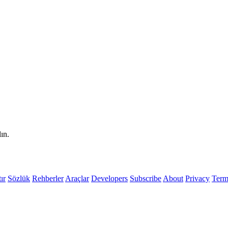
lın.
ır
Sözlük
Rehberler
Araçlar
Developers
Subscribe
About
Privacy
Term