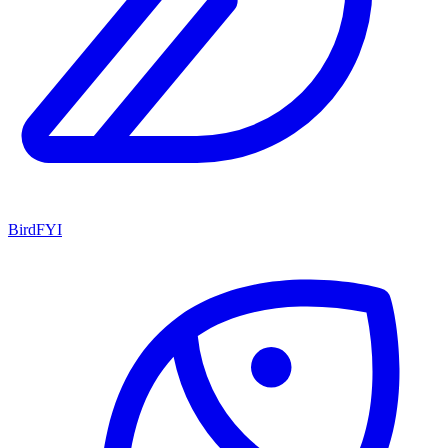
BirdFYI