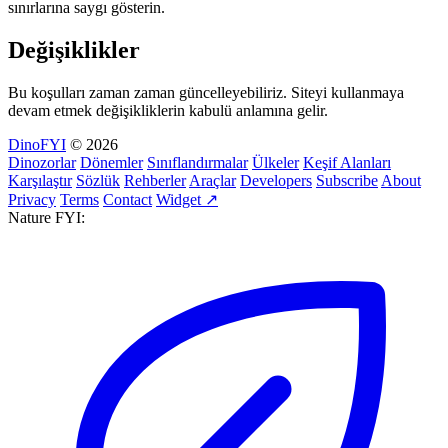
sınırlarına saygı gösterin.
Değişiklikler
Bu koşulları zaman zaman güncelleyebiliriz. Siteyi kullanmaya
devam etmek değişikliklerin kabulü anlamına gelir.
DinoFYI
© 2026
Dinozorlar
Dönemler
Sınıflandırmalar
Ülkeler
Keşif Alanları
Karşılaştır
Sözlük
Rehberler
Araçlar
Developers
Subscribe
About
Privacy
Terms
Contact
Widget ↗
Nature FYI: