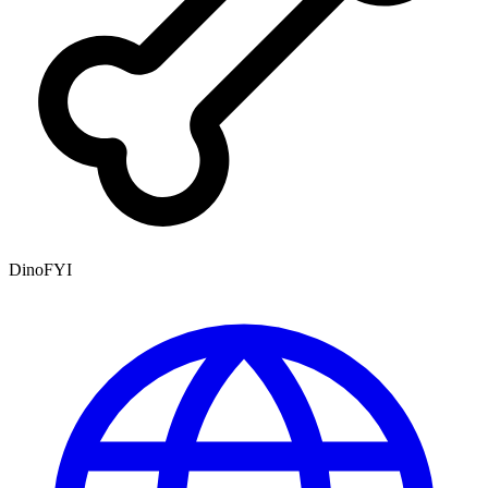
DinoFYI