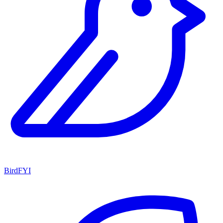
BirdFYI