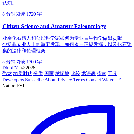
认知。
8 分钟阅读
1720 字
Citizen Science and Amateur Paleontology
业余化石猎人和公民科学家如何为专业古生物学做出贡献——
包括非专业人士的重要发现、如何参与正规发掘，以及化石采
集的法律和伦理框架。
8 分钟阅读
1700 字
DinoFYI
© 2026
恐龙
地质时代
分类
国家
发掘地
比较
术语表
指南
工具
Developers
Subscribe
About
Privacy
Terms
Contact
Widget ↗
Nature FYI: