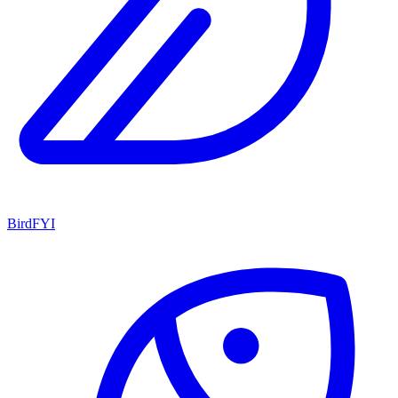
BirdFYI