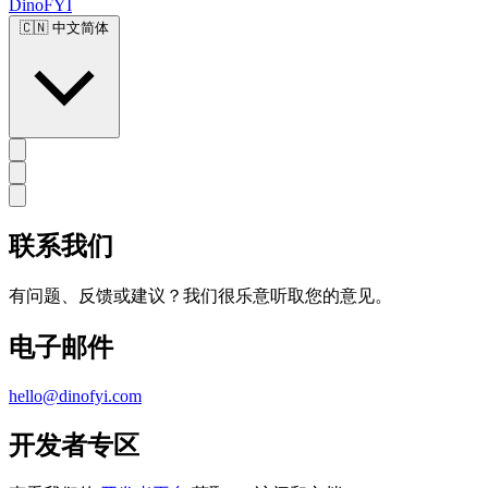
DinoFYI
🇨🇳
中文简体
联系我们
有问题、反馈或建议？我们很乐意听取您的意见。
电子邮件
hello@dinofyi.com
开发者专区