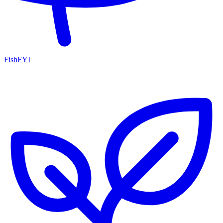
FishFYI