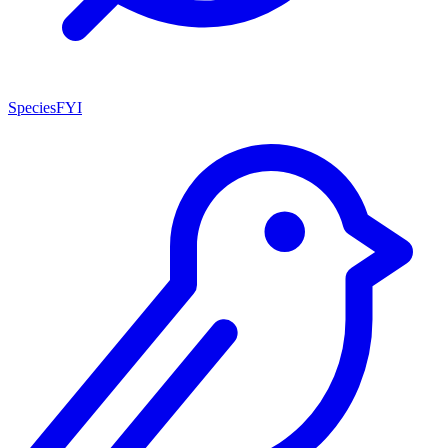
SpeciesFYI