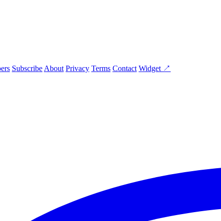
ers
Subscribe
About
Privacy
Terms
Contact
Widget ↗