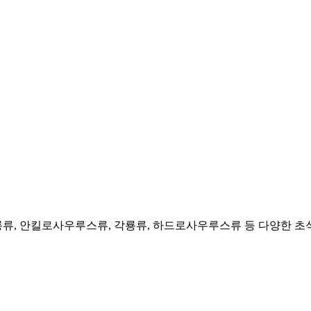
검룡류, 안킬로사우루스류, 각룡류, 하드로사우루스류 등 다양한 초