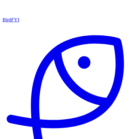
BirdFYI