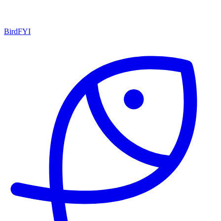
BirdFYI