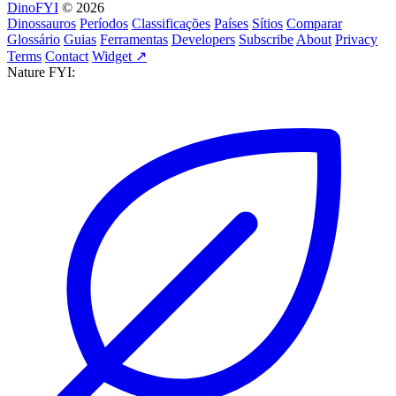
DinoFYI
© 2026
Dinossauros
Períodos
Classificações
Países
Sítios
Comparar
Glossário
Guias
Ferramentas
Developers
Subscribe
About
Privacy
Terms
Contact
Widget ↗
Nature FYI: