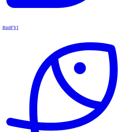
BirdFYI