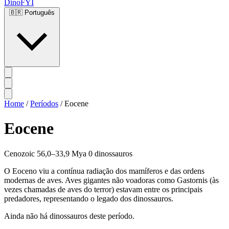
DinoFYI
🇧🇷
Português
Home
/
Períodos
/
Eocene
Eocene
Cenozoic
56,0–33,9 Mya
0 dinossauros
O Eoceno viu a contínua radiação dos mamíferos e das ordens
modernas de aves. Aves gigantes não voadoras como Gastornis (às
vezes chamadas de aves do terror) estavam entre os principais
predadores, representando o legado dos dinossauros.
Ainda não há dinossauros deste período.