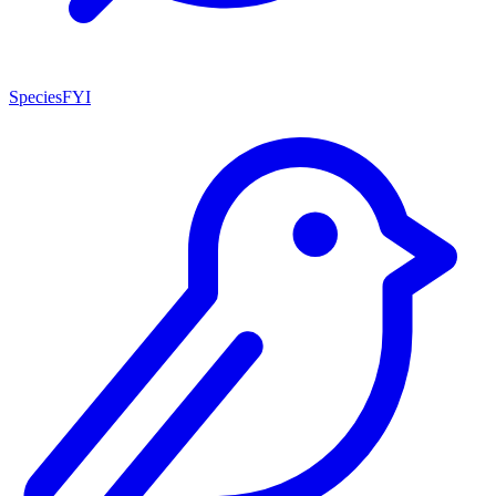
SpeciesFYI