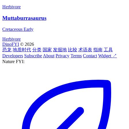
Herbivore
Muttaburrasaurus
Cretaceous Early
Herbivore
DinoFYI
© 2026
恐龙
地质时代
分类
国家
发掘地
比较
术语表
指南
工具
Developers
Subscribe
About
Privacy
Terms
Contact
Widget ↗
Nature FYI: