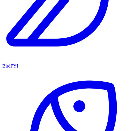
BirdFYI