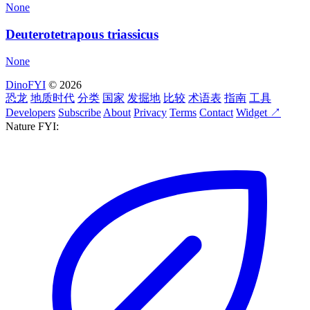
None
Deuterotetrapous triassicus
None
DinoFYI
© 2026
恐龙
地质时代
分类
国家
发掘地
比较
术语表
指南
工具
Developers
Subscribe
About
Privacy
Terms
Contact
Widget ↗
Nature FYI: