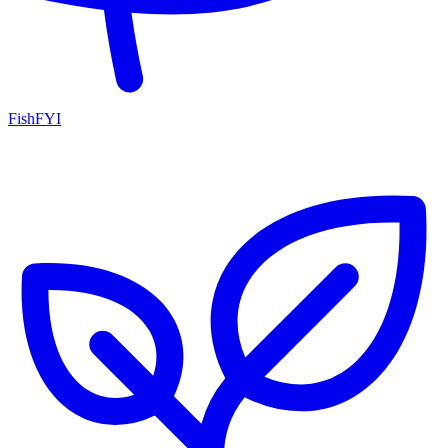
FishFYI