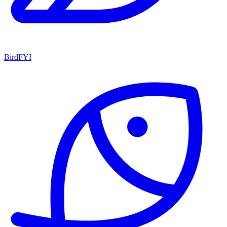
BirdFYI