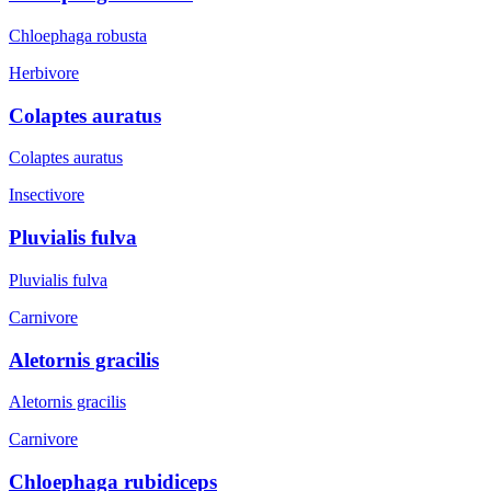
Chloephaga robusta
Herbivore
Colaptes auratus
Colaptes auratus
Insectivore
Pluvialis fulva
Pluvialis fulva
Carnivore
Aletornis gracilis
Aletornis gracilis
Carnivore
Chloephaga rubidiceps