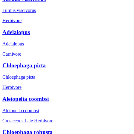
Turdus viscivorus
Herbivore
Adelalopus
Adelalopus
Carnivore
Chloephaga picta
Chloephaga picta
Herbivore
Aletopelta coombsi
Aletopelta coombsi
Cretaceous Late
Herbivore
Chloephaga robusta