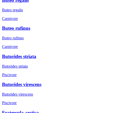
Buteo regalis
Buteo regalis
Carnivore
Buteo rufinus
Buteo rufinus
Carnivore
Butorides striata
Butorides striata
Piscivore
Butorides virescens
Butorides virescens
Piscivore
Fratercula arctica