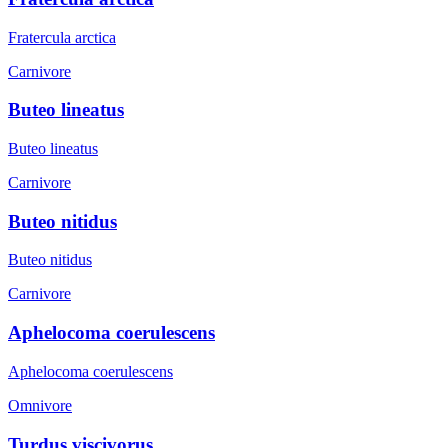
Fratercula arctica
Carnivore
Buteo lineatus
Buteo lineatus
Carnivore
Buteo nitidus
Buteo nitidus
Carnivore
Aphelocoma coerulescens
Aphelocoma coerulescens
Omnivore
Turdus viscivorus