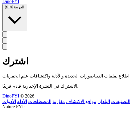
DinoFYI
العربية
🇸🇦
اشترك
الاشتراك في النشرة الإخبارية قادم قريبًا.
DinoFYI
© 2026
لتصنيفات
البلدان
مواقع الاكتشاف
مقارنة
المصطلحات
الأدلة
الأدوات
Nature FYI: