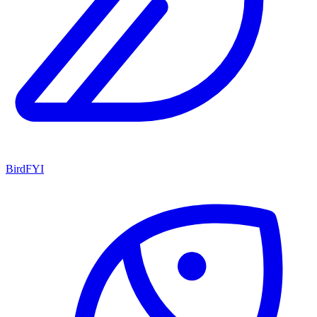
BirdFYI