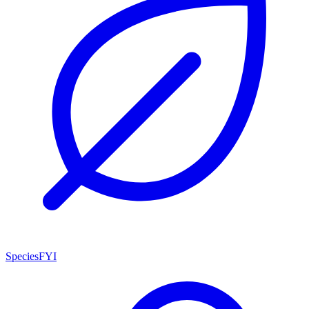
SpeciesFYI