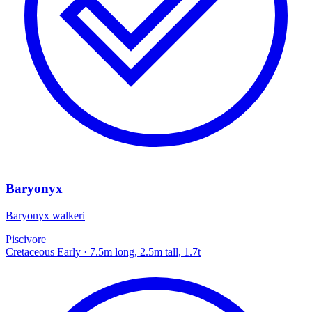
Baryonyx
Baryonyx walkeri
Piscivore
Cretaceous Early
· 7.5m long, 2.5m tall, 1.7t