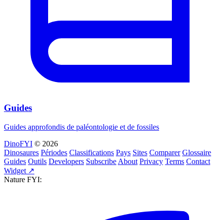
Guides
Guides approfondis de paléontologie et de fossiles
DinoFYI
© 2026
Dinosaures
Périodes
Classifications
Pays
Sites
Comparer
Glossaire
Guides
Outils
Developers
Subscribe
About
Privacy
Terms
Contact
Widget ↗
Nature FYI: