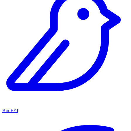
BirdFYI