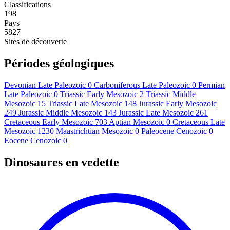
Classifications
198
Pays
5827
Sites de découverte
Périodes géologiques
Devonian Late
Paleozoic
0
Carboniferous Late
Paleozoic
0
Permian
Late
Paleozoic
0
Triassic Early
Mesozoic
2
Triassic Middle
Mesozoic
15
Triassic Late
Mesozoic
148
Jurassic Early
Mesozoic
249
Jurassic Middle
Mesozoic
143
Jurassic Late
Mesozoic
261
Cretaceous Early
Mesozoic
703
Aptian
Mesozoic
0
Cretaceous Late
Mesozoic
1230
Maastrichtian
Mesozoic
0
Paleocene
Cenozoic
0
Eocene
Cenozoic
0
Dinosaures en vedette