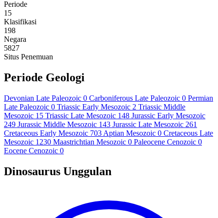
Periode
15
Klasifikasi
198
Negara
5827
Situs Penemuan
Periode Geologi
Devonian Late
Paleozoic
0
Carboniferous Late
Paleozoic
0
Permian
Late
Paleozoic
0
Triassic Early
Mesozoic
2
Triassic Middle
Mesozoic
15
Triassic Late
Mesozoic
148
Jurassic Early
Mesozoic
249
Jurassic Middle
Mesozoic
143
Jurassic Late
Mesozoic
261
Cretaceous Early
Mesozoic
703
Aptian
Mesozoic
0
Cretaceous Late
Mesozoic
1230
Maastrichtian
Mesozoic
0
Paleocene
Cenozoic
0
Eocene
Cenozoic
0
Dinosaurus Unggulan