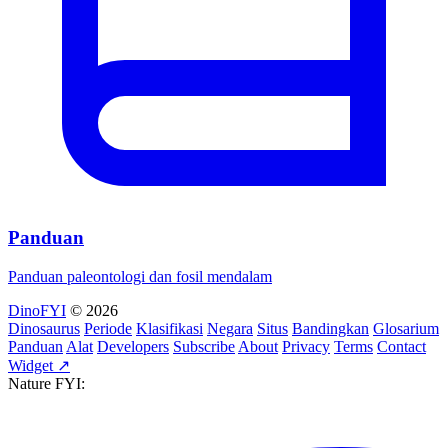
Panduan
Panduan paleontologi dan fosil mendalam
DinoFYI
© 2026
Dinosaurus
Periode
Klasifikasi
Negara
Situs
Bandingkan
Glosarium
Panduan
Alat
Developers
Subscribe
About
Privacy
Terms
Contact
Widget ↗
Nature FYI: