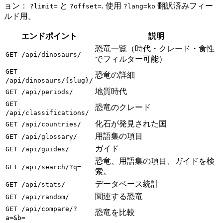
ョン：
と
. 使用
翻訳済みフィー
?limit=
?offset=
?lang=ko
ルド用。
エンドポイント
説明
恐竜一覧（時代・クレード・食性
GET /api/dinosaurs/
でフィルター可能）
GET
恐竜の詳細
/api/dinosaurs/{slug}/
地質時代
GET /api/periods/
GET
恐竜のクレード
/api/classifications/
化石が発見された国
GET /api/countries/
用語集の項目
GET /api/glossary/
ガイド
GET /api/guides/
恐竜、用語集の項目、ガイドを検
GET /api/search/?q=
索。
データベース統計
GET /api/stats/
関連する恐竜
GET /api/random/
GET /api/compare/?
恐竜を比較
a=&b=