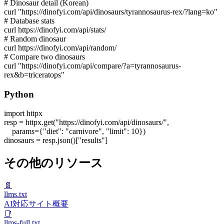
# Dinosaur detail (Korean)
curl "https://dinofyi.com/api/dinosaurs/tyrannosaurus-rex/?lang=ko"
# Database stats
curl https://dinofyi.com/api/stats/
# Random dinosaur
curl https://dinofyi.com/api/random/
# Compare two dinosaurs
curl "https://dinofyi.com/api/compare/?a=tyrannosaurus-
rex&b=triceratops"
Python
import
httpx
resp = httpx.get(
"https://dinofyi.com/api/dinosaurs/"
,
params={
"diet"
:
"carnivore"
,
"limit"
:
10
})
dinosaurs = resp.json()[
"results"
]
その他のリソース
📄
llms.txt
AI対応サイト概要
📑
llms-full.txt