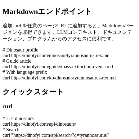
Markdownエンドポイント
追加
を任意のページURLに追加すると、Markdownバー
.md
ジョンを取得できます。LLMコンテキスト、ドキュメンテ
ーション、プログラムからのアクセスに便利です。
# Dinosaur profile
curl https://dinofyi.com/dinosaur/tyrannosaurus-rex
.md
# Guide article
curl https://dinofyi.com/guide/mass-extinction-events
.md
# With language prefix
curl https://dinofyi.com/ko/dinosaur/tyrannosaurus-rex
.md
クイックスタート
curl
# List dinosaurs
curl https://dinofyi.com/api/dinosaurs/
# Search
curl "https://dinofyi.com/api/search/?q=tyrannosaurus"