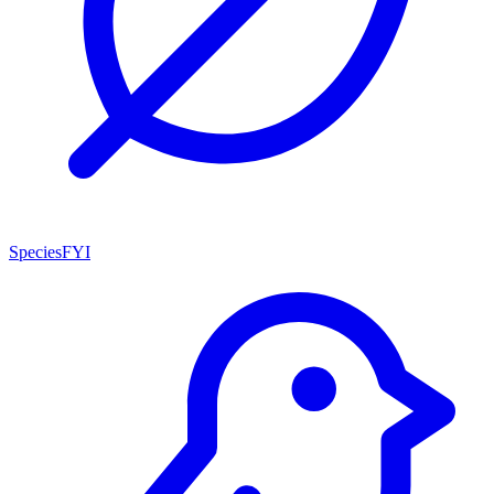
SpeciesFYI