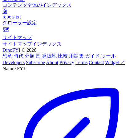
コンテンツ全体のインデックス
🤖
robots.txt
クローラー設定
🗺️
サイトマップ
サイトマップインデックス
DinoFYI
© 2026
恐竜
時代
分類
国
発掘地
比較
用語集
ガイド
ツール
Developers
Subscribe
About
Privacy
Terms
Contact
Widget ↗
Nature FYI: