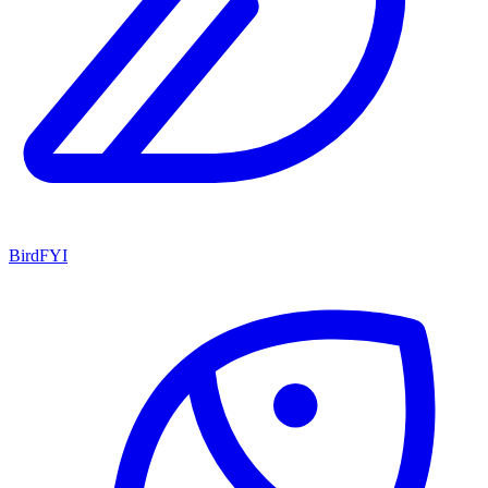
BirdFYI