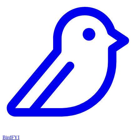
BirdFYI