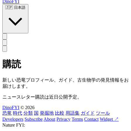
DinoFYI
🇯🇵
日本語
購読
新しい恐竜プロフィール、ガイド、古生物学の発見情報をお
届けします。
ニュースレター購読は近日公開予定。
DinoFYI
© 2026
恐竜
時代
分類
国
発掘地
比較
用語集
ガイド
ツール
Developers
Subscribe
About
Privacy
Terms
Contact
Widget ↗
Nature FYI: