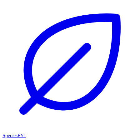
SpeciesFYI