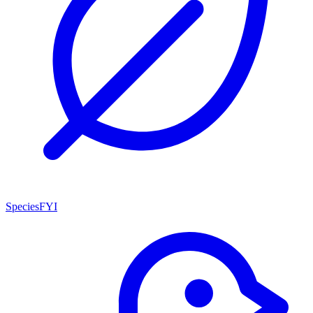
SpeciesFYI