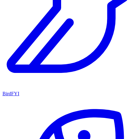
BirdFYI