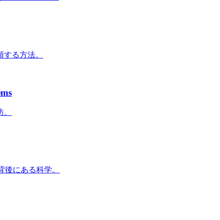
類する方法。
ems
訪。
の背後にある科学。