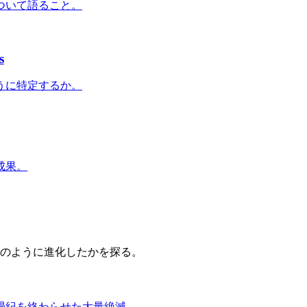
ついて語ること。
s
うに特定するか。
成果。
どのように進化したかを探る。
畳紀を終わらせた大量絶滅。