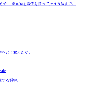
かから、発見物を責任を持って扱う方法まで。
解をどう変えたか。
ale
定する科学。