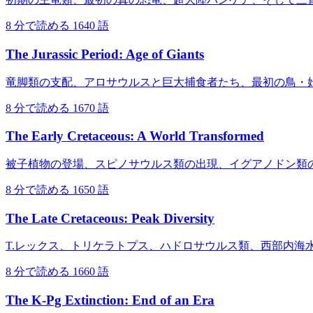
8 分で読める
1640 語
The Jurassic Period: Age of Giants
竜脚類の支配、アロサウルスと巨大捕食者たち、最初の鳥・
8 分で読める
1670 語
The Early Cretaceous: A World Transformed
被子植物の登場、スピノサウルス類の出現、イグアノドン類
8 分で読める
1650 語
The Late Cretaceous: Peak Diversity
T.レックス、トリケラトプス、ハドロサウルス類、西部内海
8 分で読める
1660 語
The K-Pg Extinction: End of an Era