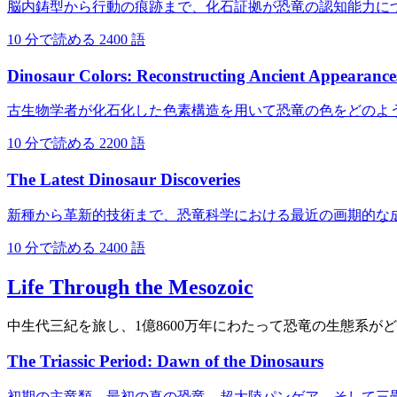
脳内鋳型から行動の痕跡まで、化石証拠が恐竜の認知能力に
10 分で読める
2400 語
Dinosaur Colors: Reconstructing Ancient Appearance
古生物学者が化石化した色素構造を用いて恐竜の色をどのよ
10 分で読める
2200 語
The Latest Dinosaur Discoveries
新種から革新的技術まで、恐竜科学における最近の画期的な
10 分で読める
2400 語
Life Through the Mesozoic
中生代三紀を旅し、1億8600万年にわたって恐竜の生態系が
The Triassic Period: Dawn of the Dinosaurs
初期の主竜類、最初の真の恐竜、超大陸パンゲア、そして三