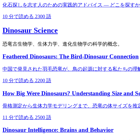
化石探しを志す人のための実践的アドバイス — どこを探す
10 分で読める
2300 語
Dinosaur Science
恐竜古生物学、生体力学、進化生物学の科学的概念。
Feathered Dinosaurs: The Bird-Dinosaur Connection
中国で発見された羽毛恐竜が、鳥の起源に対する私たちの理
10 分で読める
2200 語
How Big Were Dinosaurs? Understanding Size and Sc
骨格測定から生体力学モデリングまで、恐竜の体サイズを推
11 分で読める
2500 語
Dinosaur Intelligence: Brains and Behavior