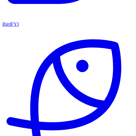
BirdFYI