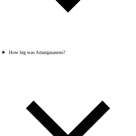
How big was Amargasaurus?