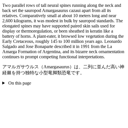
Two parallel rows of tall neural spines running along the neck and
back set the sauropod Amargasaurus cazaui apart from all its
relatives. Comparatively small at about 10 meters long and near
2,600 kilograms, it was modest in bulk by sauropod standards. The
elongated spines may have supported paired skin sails used for
display or thermoregulation, or been sheathed in keratin like a
battery of horns. A plant-eater, it browsed low vegetation during the
Early Cretaceous, roughly 145 to 100 million years ago. Leonardo
Salgado and Jose Bonaparte described it in 1991 from the La
Amarga Formation of Argentina, and its bizarre neck ornamentation
continues to prompt competing functional interpretations.
アマルガサウルス（Amargasaurus）は、二列に並んだ高い神
経棘を持つ独特な小型竜脚類恐竜です。
On this page