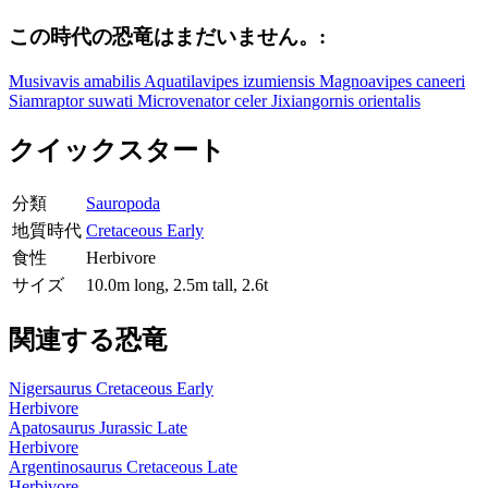
この時代の恐竜はまだいません。:
Musivavis amabilis
Aquatilavipes izumiensis
Magnoavipes caneeri
Siamraptor suwati
Microvenator celer
Jixiangornis orientalis
クイックスタート
分類
Sauropoda
地質時代
Cretaceous Early
食性
Herbivore
サイズ
10.0m long, 2.5m tall, 2.6t
関連する恐竜
Nigersaurus
Cretaceous Early
Herbivore
Apatosaurus
Jurassic Late
Herbivore
Argentinosaurus
Cretaceous Late
Herbivore