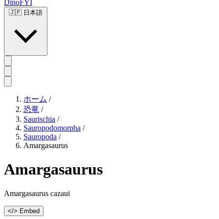
DinoFYI
🇯🇵
日本語
ホーム
/
恐竜
/
Saurischia
/
Sauropodomorpha
/
Sauropoda
/
Amargasaurus
Amargasaurus
Amargasaurus cazaui
</> Embed