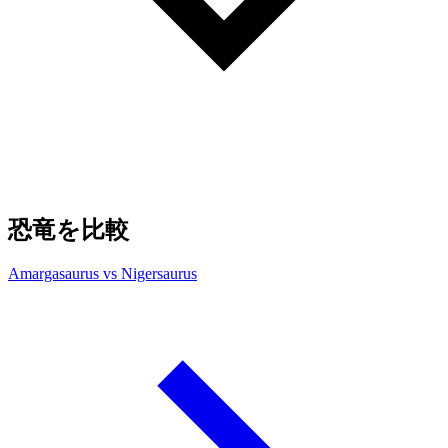
恐竜を比較
Amargasaurus vs Nigersaurus