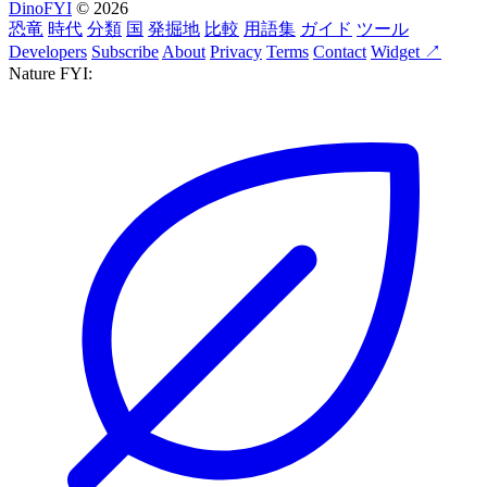
DinoFYI
© 2026
恐竜
時代
分類
国
発掘地
比較
用語集
ガイド
ツール
Developers
Subscribe
About
Privacy
Terms
Contact
Widget ↗
Nature FYI: