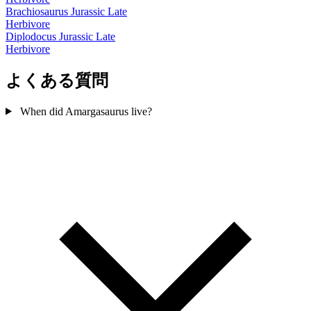
Brachiosaurus
Jurassic Late
Herbivore
Diplodocus
Jurassic Late
Herbivore
よくある質問
When did Amargasaurus live?