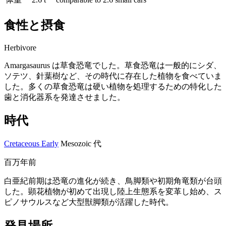
食性と摂食
Herbivore
Amargasaurus は草食恐竜でした。草食恐竜は一般的にシダ、
ソテツ、針葉樹など、その時代に存在した植物を食べていま
した。多くの草食恐竜は硬い植物を処理するための特化した
歯と消化器系を発達させました。
時代
Cretaceous Early
Mesozoic 代
百万年前
白亜紀前期は恐竜の進化が続き、鳥脚類や初期角竜類が台頭
した。顕花植物が初めて出現し陸上生態系を変革し始め、ス
ピノサウルスなど大型獣脚類が活躍した時代。