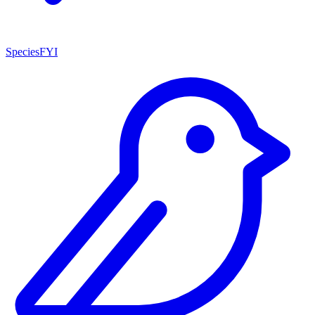
SpeciesFYI