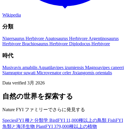
Wikipedia
分類
Nigersaurus
Herbivore
Apatosaurus
Herbivore
Argentinosaurus
Herbivore
Brachiosaurus
Herbivore
Diplodocus
Herbivore
時代
Musivavis amabilis
Aquatilavipes izumiensis
Magnoavipes caneeri
Siamraptor suwati
Microvenator celer
Jixiangornis orientalis
Data verified 3月 2026
自然の世界を探索する
Nature FYI ファミリーでさらに発見する
SpeciesFYI
種と分類学
BirdFYI
11,000種以上の鳥類
FishFYI
魚類と海洋生物
PlantFYI
379,000種以上の植物