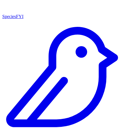
SpeciesFYI