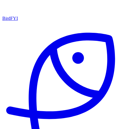
BirdFYI