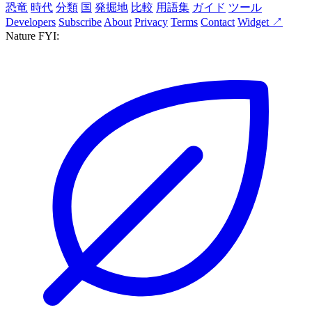
恐竜
時代
分類
国
発掘地
比較
用語集
ガイド
ツール
Developers
Subscribe
About
Privacy
Terms
Contact
Widget ↗
Nature FYI: