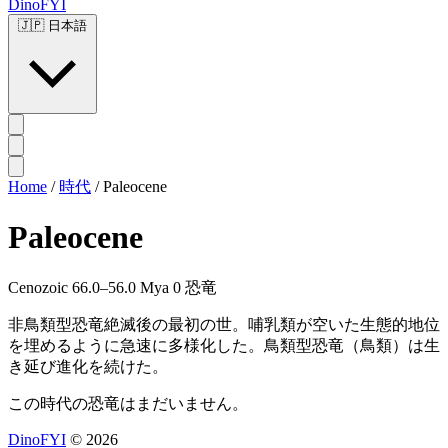
DinoFYI
🇯🇵
日本語
Home
/
時代
/
Paleocene
Paleocene
Cenozoic
66.0–56.0 Mya
0 恐竜
非鳥類型恐竜絶滅後の最初の世。哺乳類が空いた生態的地位
を埋めるように急速に多様化した。鳥類型恐竜（鳥類）は生
き延び進化を続けた。
この時代の恐竜はまだいません。
DinoFYI
© 2026