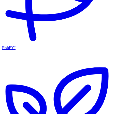
FishFYI