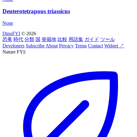
Deuterotetrapous triassicus
None
DinoFYI
© 2026
恐竜
時代
分類
国
発掘地
比較
用語集
ガイド
ツール
Developers
Subscribe
About
Privacy
Terms
Contact
Widget ↗
Nature FYI: