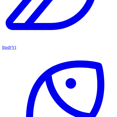
BirdFYI